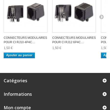
CONNECTEURS MODULAIRES
CONNECTEURS MODULAIRES
CONN
POUR CI RJ10 4P4C....
POUR CI RJ12 6P4C....
POUR C
1,50 €
1,50 €
1,50 €
Ajouter au panier
Ajou
Catégories
Informations
Mon compte