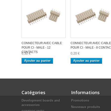
CONNECTEUR AVEC CABLE
CONNECTEUR AVEC CABLE
POUR CI - MALE - 12
POUR CI - MALE - 8 CONTA
CONTACTS
0,30 €
0,20 €
Ajouter au panier
Ajouter au panier
Catégories
Informations
Development boards and
Promotions
accessories
Nouveaux produits