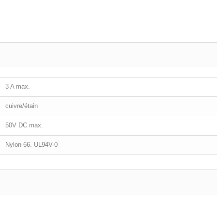
3 A max.
cuivre/étain
50V DC max.
Nylon 66. UL94V-0