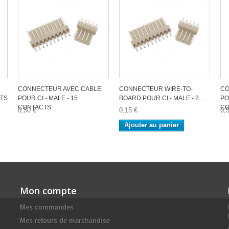
CONNECTEUR AVEC CABLE
CONNECTEUR WIRE-TO-
CO
CTS
POUR CI - MALE - 15
BOARD POUR CI - MALE - 2...
PO
CONTACTS
CO
0,50 €
0,15 €
0,
Ajouter au panier
Mon compte
Mes commandes
Mes retours de marchandise