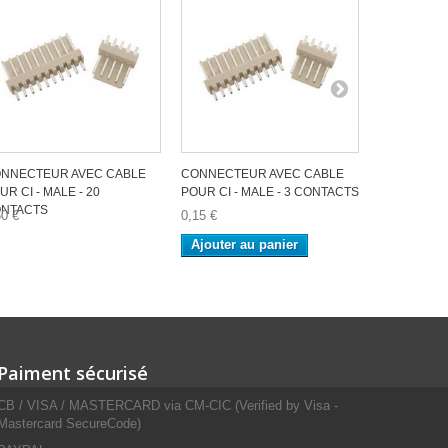
NNECTEUR AVEC CABLE
CONNECTEUR AVEC CABLE
CONNECTE
UR CI - MALE - 20
POUR CI - MALE - 3 CONTACTS
POUR CI - 
NTACTS
50 €
0,15 €
0,15 €
Ajouter au panier
Ajouter a
Paiment sécurisé
CB / VISA / MASTERCARD via CM-CIC (Verified by Visa -
Mastercard SecureCode)