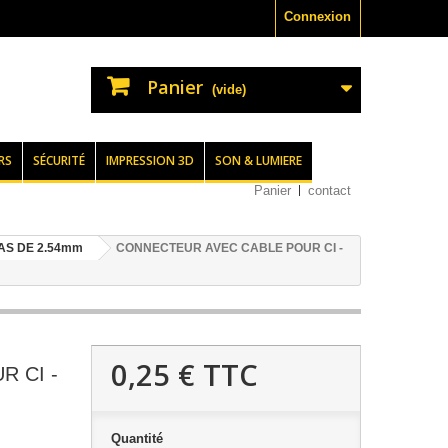
Connexion
Panier
(vide)
RS
SÉCURITÉ
IMPRESSION 3D
SON & LUMIERE
Panier
contact
AS DE 2.54mm
CONNECTEUR AVEC CABLE POUR CI -
0,25 €
TTC
 CI -
Quantité