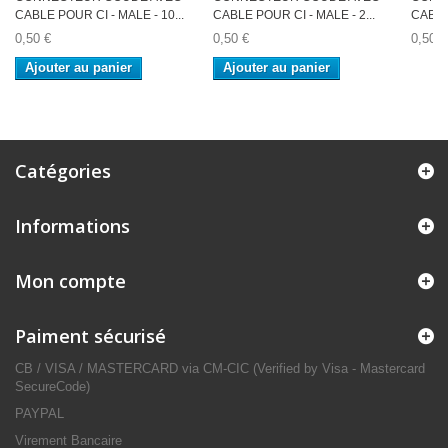
CABLE POUR CI - MALE - 10...
CABLE POUR CI - MALE - 2...
CABLE 
0,50 €
0,50 €
0,50 €
Ajouter au panier
Ajouter au panier
Catégories
Informations
Mon compte
Paiment sécurisé
CB / VISA / MASTERCARD via CM-CIC (Verified by Visa - Mastercard
SecureCode)
PAYPAL
Virement Bancaire