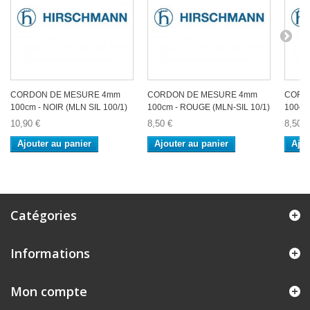
CORDON DE MESURE 4mm
CORDON DE MESURE 4mm
CORD
100cm - NOIR (MLN SIL 100/1)
100cm - ROUGE (MLN-SIL 10/1)
100cm 
10,90 €
8,50 €
8,50 €
Ajouter au panier
Ajouter au panier
Ajou
Catégories
Informations
Mon compte