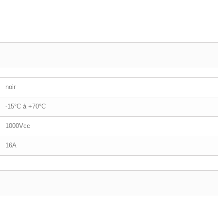
noir
-15°C à +70°C
1000Vcc
16A