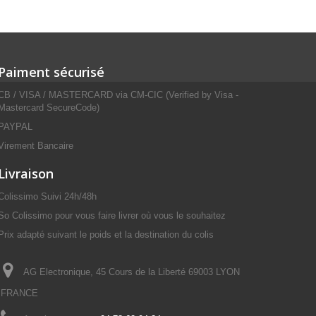
Paiment sécurisé
CB / VISA / MASTERCARD via CM-CIC (Verified by Visa -
Mastercard SecureCode)
PAYPAL
Virement Bancaire
Livraison
Colissimo Suivi 24h/48h
So Colissimo pour vous faire livrer où vous le souhaitez
Prix adapté suivant le poids et la destination du colis
AG Electronique, 45 Cours de la Liberté 69003 LYON
FRANCE