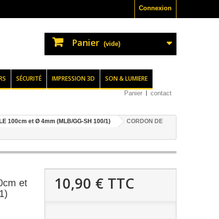
Connexion
Panier
(vide)
RS
SÉCURITÉ
IMPRESSION 3D
SON & LUMIERE
Panier
contact
 100cm et Ø 4mm (MLB/GG-SH 100/1)
CORDON DE
10,90 €
TTC
cm et
1)