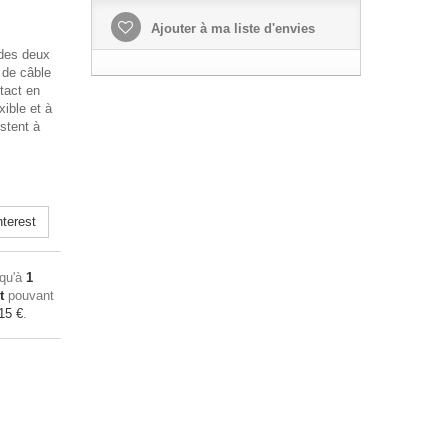
Ajouter à ma liste d'envies
 des deux
 de câble
tact en
xible et à
istent à
terest
squ'à
1
t
pouvant
15 €
.