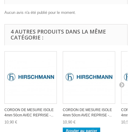
Aucun avis n'a été publié pour le moment.
4 AUTRES PRODUITS DANS LA MÊME
CATÉGORIE :
CORDON DE MESURE ISOLE
CORDON DE MESURE ISOLE
CORD
4mm 50cm AVEC REPRISE -...
4mm 50cm AVEC REPRISE -...
4mm 5
10,90 €
10,90 €
10,50 
Ajouter au panier