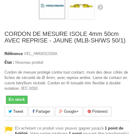
CORDON DE MESURE ISOLE 4mm 50cm
AVEC REPRISE - JAUNE (MLB-SH/WS 50/1)
Référence
VEL_HM0431S50A
État :
Nouveau produit
Cordon de mesure protégé contre tout contact, muni des deux côtés de
fiches de sécurité de Ø 4mm, avec reprise arrière. Lame de contact en
cuivre béryllium nickelé. Cordon en fil torsadé très flexible à double
isolation. IEC-1010.
En stock
Tweet
Partager
Google+
Pinterest
En achetant ce produit vous pouvez gagner jusqu'à
1
point de
fidélité
. Votre panier totalisera
1
point
pouvant être transformé(s)