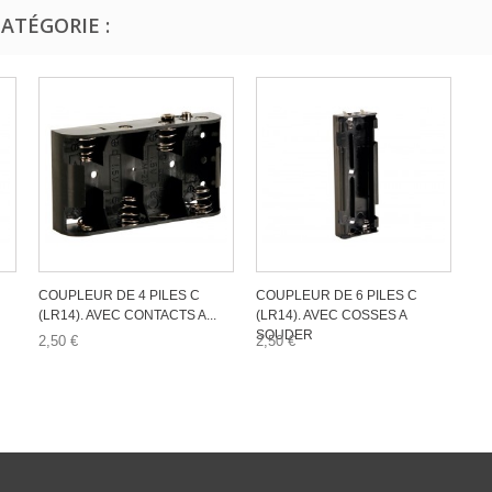
ATÉGORIE :
COUPLEUR DE 4 PILES C
COUPLEUR DE 6 PILES C
(LR14). AVEC CONTACTS A...
(LR14). AVEC COSSES A
SOUDER
2,50 €
2,50 €