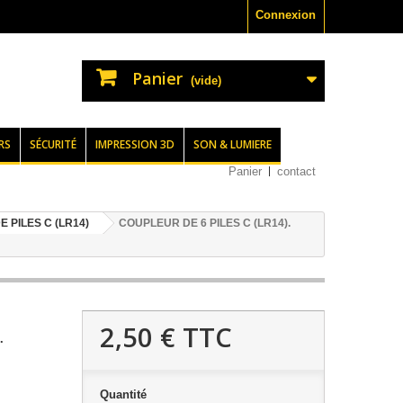
Connexion
Panier
(vide)
RS
SÉCURITÉ
IMPRESSION 3D
SON & LUMIERE
Panier
contact
 PILES C (LR14)
COUPLEUR DE 6 PILES C (LR14).
2,50 €
TTC
.
Quantité