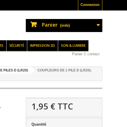
Connexion
Panier
(vide)
RS
SÉCURITÉ
IMPRESSION 3D
SON & LUMIERE
Panier
contact
 PILES D (LR20)
COUPLEURS DE 1 PILE D (LR20).
1,95 €
TTC
.
Quantité