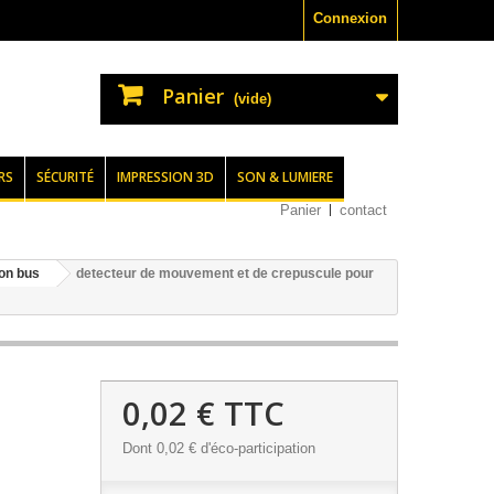
Connexion
Panier
(vide)
RS
SÉCURITÉ
IMPRESSION 3D
SON & LUMIERE
Panier
contact
on bus
detecteur de mouvement et de crepuscule pour
0,02 €
TTC
Dont
0,02 €
d'éco-participation