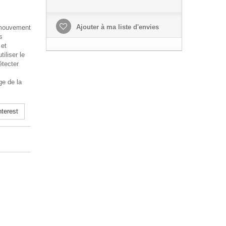
Ajouter à ma liste d'envies
 mouvement
s
 et
iliser le
étecter
ge de la
terest