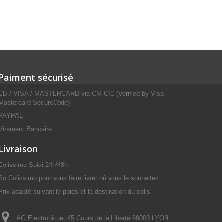
Paiment sécurisé
CB / VISA / MASTERCARD via CM-CIC (Verified by Visa -
Mastercard SecureCode)
PAYPAL
Virement Bancaire
Livraison
Colissimo Suivi 24h/48h
So Colissimo pour vous faire livrer où vous le souhaitez
Prix adapté suivant le poids et la destination du colis
AG Electronique, 45 Cours de la Liberté 69003 LYON