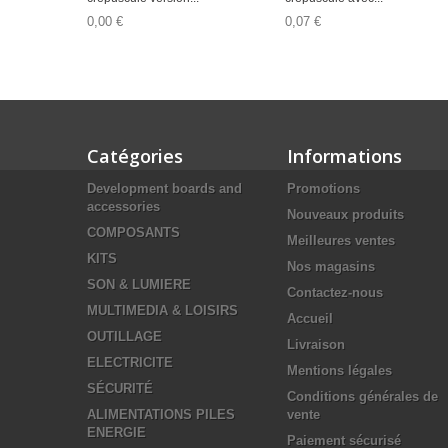
0,00 €
0,07 €
Catégories
Informations
Development boards and
Promotions
accessories
Nouveaux produits
COMPOSANTS
Meilleures ventes
KITS
Nos magasins
SON & LUMIERE
Contactez-nous
MULTIMEDIA & LOISIRS
Accueil
OUTILLAGE
Livraison
ELECTRICITE
Mentions légales
SÉCURITÉ
Conditions générales de
ALIMENTATIONS PILES
vente
ENERGIE
Paiement sécurisé