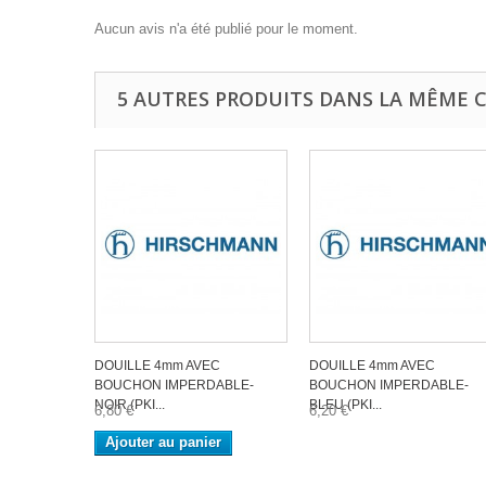
Aucun avis n'a été publié pour le moment.
5 AUTRES PRODUITS DANS LA MÊME C
DOUILLE 4mm AVEC
DOUILLE 4mm AVEC
BOUCHON IMPERDABLE-
BOUCHON IMPERDABLE-
NOIR (PKI...
BLEU (PKI...
6,80 €
6,20 €
Ajouter au panier