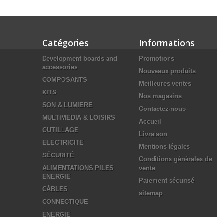
Catégories
Informations
Development boards and
Promotions
accessories
Nouveaux produits
COMPOSANTS
Meilleures ventes
KITS
Nos magasins
SON & LUMIERE
Contactez-nous
MULTIMEDIA & LOISIRS
Accueil
OUTILLAGE
Livraison
ELECTRICITE
Mentions légales
SÉCURITÉ
Conditions générales de
ALIMENTATIONS PILES
vente
ENERGIE
Paiement sécurisé
CÂBLES
sitemap
CONNECTIQUE
ENERGIE