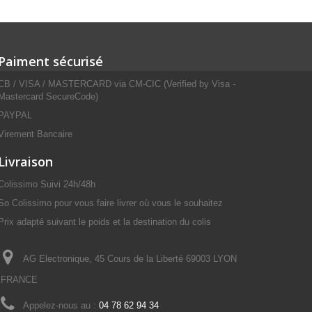
Paiment sécurisé
CB / VISA / MASTERCARD via CM-CIC (Verified by Visa -
Mastercard SecureCode)
PAYPAL
Virement Bancaire
Livraison
Colissimo Suivi 24h/48h
So Colissimo pour vous faire livrer où vous le souhaitez
Prix adapté suivant le poids et la destination du colis
AG Electronique, 45 Cours de la Liberté 69003 LYON
FRANCE
Appelez-nous au :
04 78 62 94 34