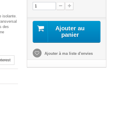
 isolante.
ransversal
s des
Ajouter au
une
panier
Ajouter à ma liste d'envies
terest