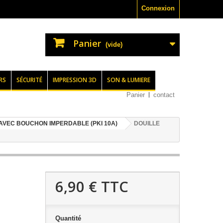
Connexion
Panier
(vide)
RS
SÉCURITÉ
IMPRESSION 3D
SON & LUMIERE
Panier
contact
AVEC BOUCHON IMPERDABLE (PKI 10A)
DOUILLE
6,90 €
TTC
Quantité