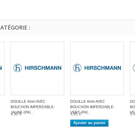
ATÉGORIE :
DOUILLE 4mm AVEC
DOUILLE 4mm AVEC
DO
BOUCHON IMPERDABLE-
BOUCHON IMPERDABLE-
BO
JAUNE (PKI...
VERT (PKI...
VE
4,95 €
4,85 €
5,
Ajouter au panier