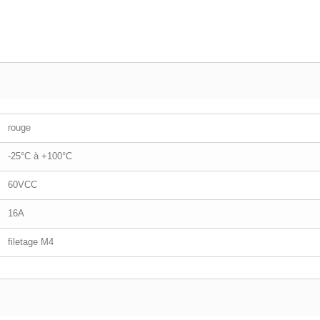
rouge
-25°C à +100°C
60VCC
16A
filetage M4