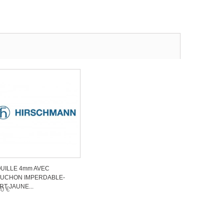
UILLE 4mm AVEC
UCHON IMPERDABLE-
RT JAUNE...
40 €