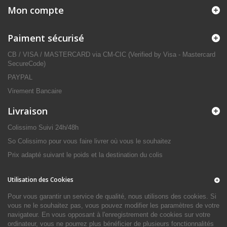
Mon compte
Paiment sécurisé
CB / VISA / MASTERCARD via CM-CIC (Verified by Visa - Mastercard
SecureCode)
PAYPAL
Virement Bancaire
Livraison
Colissimo Suivi 24h/48h
So Colissimo pour vous faire livrer où vous le souhaitez
Prix adapté suivant le poids et la destination du colis
Utilisation des Cookies
Pour vous garantir un service de qualité, nous utilisons des cookies. Si
vous ne le souhaitez pas, vous pouvez modifier les paramètres de votre
navigateur. En vous opposant à l'enregistrement de cookies sur votre
ordinateur, vous ne pourrez plus bénéficier de plusieurs fonctionnalités