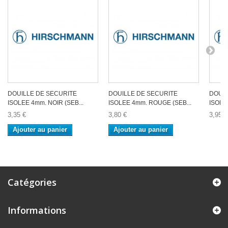
DOUILLE DE SECURITE
DOUILLE DE SECURITE
DOUIL
ISOLEE 4mm. NOIR (SEB...
ISOLEE 4mm. ROUGE (SEB...
ISOLE
3,35 €
3,80 €
3,95 €
Ajouter au panier
Ajouter au panier
Catégories
Informations