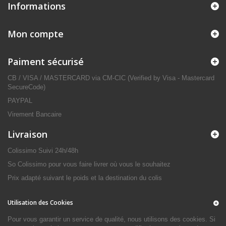
Informations
Mon compte
Paiment sécurisé
CB / VISA / MASTERCARD via CM-CIC (Verified by Visa - Mastercard
SecureCode)
PAYPAL
Virement Bancaire
Livraison
Colissimo Suivi 24h/48h
So Colissimo pour vous faire livrer où vous le souhaitez
Prix adapté suivant le poids et la destination du colis
Utilisation des Cookies
Pour vous garantir un service de qualité, nous utilisons des cookies. Si