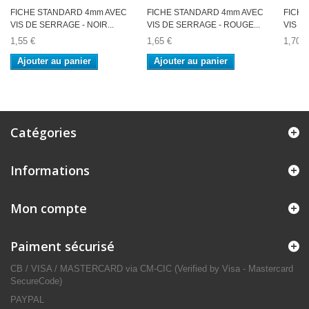
FICHE STANDARD 4mm AVEC
FICHE STANDARD 4mm AVEC
FICHE
VIS DE SERRAGE - NOIR...
VIS DE SERRAGE - ROUGE...
VIS D
1,55 €
1,65 €
1,70 €
Ajouter au panier
Ajouter au panier
Catégories
Informations
Mon compte
Paiment sécurisé
CB / VISA / MASTERCARD via CM-CIC (Verified by Visa - Mastercard
SecureCode)
PAYPAL