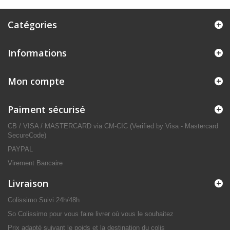
Catégories
Informations
Mon compte
Paiment sécurisé
CB / VISA / MASTERCARD via CM-CIC (Verified by Visa - Mastercard
SecureCode)
PAYPAL
Virement Bancaire
Livraison
Colissimo Suivi 24h/48h
So Colissimo pour vous faire livrer où vous le souhaitez
Prix adapté suivant le poids et la destination du colis