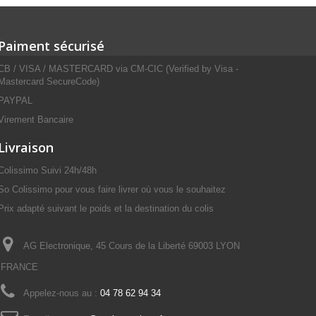
Paiment sécurisé
CB / VISA / MASTERCARD via CM-CIC (Verified by Visa -
Mastercard SecureCode)
PAYPAL
Virement Bancaire
Livraison
Colissimo Suivi 24h/48h
So Colissimo pour vous faire livrer où vous le souhaitez
Prix adapté suivant le poids et la destination du colis
AG Electronique, 45 Cours de la Liberté 69003 LYON
FRANCE
Appelez-nous au :
04 78 62 94 34