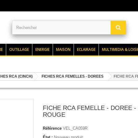
RE
OUTILLAGE
ENERGIE
MAISON
ECLAIRAGE
MULTIMEDIA & LOISI
CHES RCA (CINCH)
FICHES RCA FEMELLES - DOREES
FICHE RCA F
FICHE RCA FEMELLE - DOREE -
ROUGE
Référence
VEL_CA059R
État :
Nouveau produit