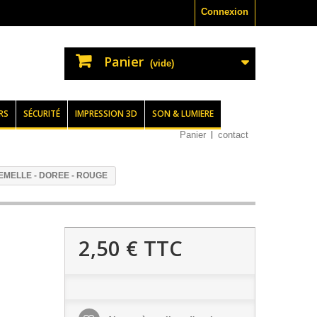
Connexion
Panier
(vide)
RS
SÉCURITÉ
IMPRESSION 3D
SON & LUMIERE
Panier
contact
EMELLE - DOREE - ROUGE
2,50 €
TTC