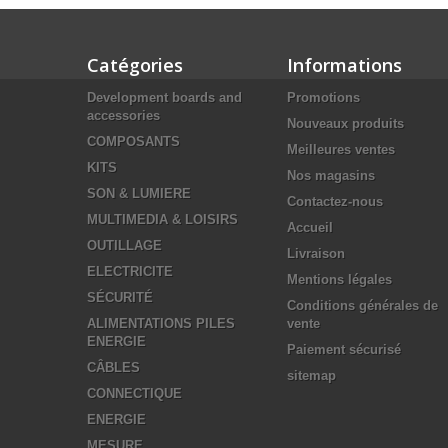
Catégories
Informations
Development boards and
Promotions
accessories
Nouveaux produits
COMPOSANTS
Meilleures ventes
KITS
Nos magasins
SON & LUMIERE
Contactez-nous
MULTIMEDIA & LOISIRS
Accueil
OUTILLAGE
Livraison
ELECTRICITE
Mentions légales
SÉCURITÉ
Conditions générales de
ALIMENTATIONS PILES
vente
ENERGIE
Paiement sécurisé
CÂBLES
sitemap
CONNECTIQUE
ENERGIE
MESURE