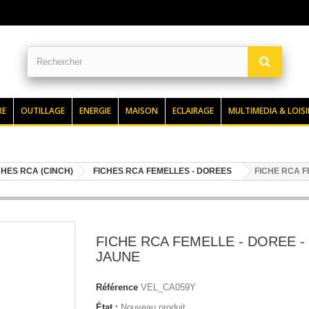
RE
OUTILLAGE
ENERGIE
MAISON
ECLAIRAGE
MULTIMEDIA & LOISI
CHES RCA (CINCH)
FICHES RCA FEMELLES - DOREES
FICHE RCA F
FICHE RCA FEMELLE - DOREE -
JAUNE
Référence
VEL_CA059Y
État :
Nouveau produit