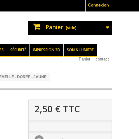
Connexion
Panier
(vide)
RS
SÉCURITÉ
IMPRESSION 3D
SON & LUMIERE
Panier
contact
EMELLE - DOREE - JAUNE
2,50 €
TTC