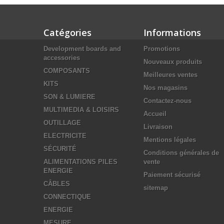
Catégories
Informations
Development boards and
Promotions
accessories
Nouveaux produits
COMPOSANTS
Meilleures ventes
KITS
Nos magasins
SON & LUMIERE
Contactez-nous
MULTIMEDIA & LOISIRS
Accueil
OUTILLAGE
Livraison
ELECTRICITE
Mentions légales
SÉCURITÉ
Conditions générales de
ALIMENTATIONS PILES
vente
ENERGIE
Paiement sécurisé
CÂBLES
sitemap
CONNECTIQUE
ENERGIE
MESURE