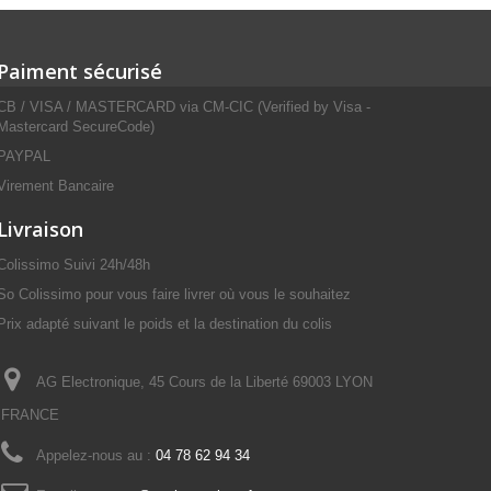
Paiment sécurisé
CB / VISA / MASTERCARD via CM-CIC (Verified by Visa -
Mastercard SecureCode)
PAYPAL
Virement Bancaire
Livraison
Colissimo Suivi 24h/48h
So Colissimo pour vous faire livrer où vous le souhaitez
Prix adapté suivant le poids et la destination du colis
AG Electronique, 45 Cours de la Liberté 69003 LYON
FRANCE
Appelez-nous au :
04 78 62 94 34