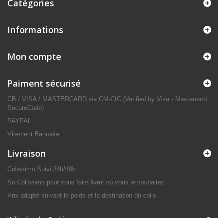
Catégories
Informations
Mon compte
Paiment sécurisé
CB / VISA / MASTERCARD via CM-CIC (Verified by Visa - Mastercard
SecureCode)
PAYPAL
Virement Bancaire
Livraison
Colissimo Suivi 24h/48h
So Colissimo pour vous faire livrer où vous le souhaitez
Prix adapté suivant le poids et la destination du colis