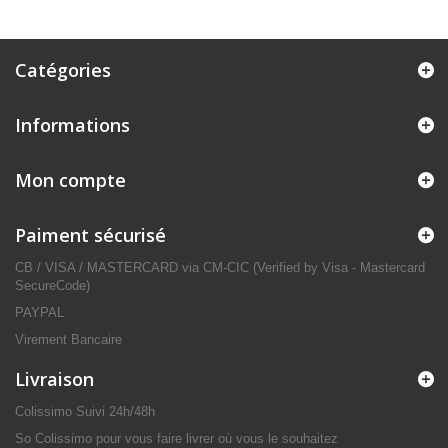
Catégories
Informations
Mon compte
Paiment sécurisé
CB / VISA / MASTERCARD via CM-CIC (Verified by Visa - Mastercard
SecureCode)
PAYPAL
Virement Bancaire
Livraison
Colissimo Suivi 24h/48h
So Colissimo pour vous faire livrer où vous le souhaitez