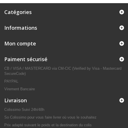
Catégories
Informations
Mon compte
Paiment sécurisé
CB / VISA / MASTERCARD via CM-CIC (Verified by Visa - Mastercard
SecureCode)
PAYPAL
Virement Bancaire
Livraison
Colissimo Suivi 24h/48h
So Colissimo pour vous faire livrer où vous le souhaitez
Prix adapté suivant le poids et la destination du colis