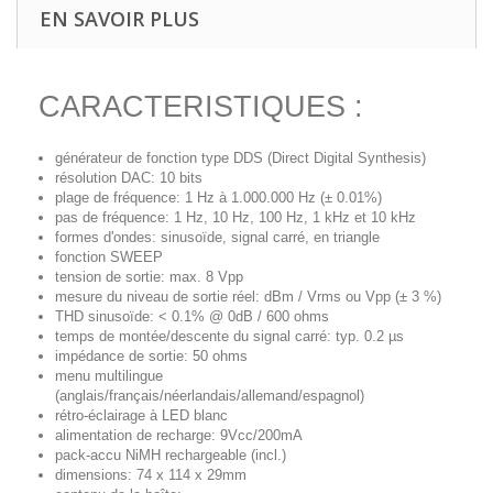
EN SAVOIR PLUS
CARACTERISTIQUES :
générateur de fonction type DDS (Direct Digital Synthesis)
résolution DAC: 10 bits
plage de fréquence: 1 Hz à 1.000.000 Hz (± 0.01%)
pas de fréquence: 1 Hz, 10 Hz, 100 Hz, 1 kHz et 10 kHz
formes d'ondes: sinusoïde, signal carré, en triangle
fonction SWEEP
tension de sortie: max. 8 Vpp
mesure du niveau de sortie réel: dBm / Vrms ou Vpp (± 3 %)
THD sinusoïde: < 0.1% @ 0dB / 600 ohms
temps de montée/descente du signal carré: typ. 0.2 µs
impédance de sortie: 50 ohms
menu multilingue
(anglais/français/néerlandais/allemand/espagnol)
rétro-éclairage à LED blanc
alimentation de recharge: 9Vcc/200mA
pack-accu NiMH rechargeable (incl.)
dimensions: 74 x 114 x 29mm