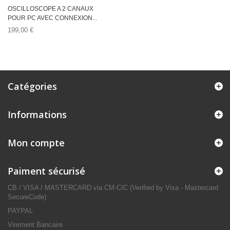
OSCILLOSCOPE A 2 CANAUX
POUR PC AVEC CONNEXION...
199,00 €
Catégories
Informations
Mon compte
Paiment sécurisé
CB / VISA / MASTERCARD via CM-CIC (Verified by Visa - Mastercard
SecureCode)
PAYPAL
Virement Bancaire