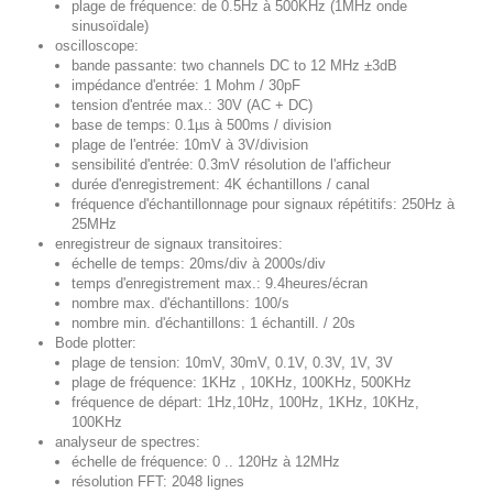
plage de fréquence: de 0.5Hz à 500KHz (1MHz onde
sinusoïdale)
oscilloscope:
bande passante: two channels DC to 12 MHz ±3dB
impédance d'entrée: 1 Mohm / 30pF
tension d'entrée max.: 30V (AC + DC)
base de temps: 0.1µs à 500ms / division
plage de l'entrée: 10mV à 3V/division
sensibilité d'entrée: 0.3mV résolution de l'afficheur
durée d'enregistrement: 4K échantillons / canal
fréquence d'échantillonnage pour signaux répétitifs: 250Hz à
25MHz
enregistreur de signaux transitoires:
échelle de temps: 20ms/div à 2000s/div
temps d'enregistrement max.: 9.4heures/écran
nombre max. d'échantillons: 100/s
nombre min. d'échantillons: 1 échantill. / 20s
Bode plotter:
plage de tension: 10mV, 30mV, 0.1V, 0.3V, 1V, 3V
plage de fréquence: 1KHz , 10KHz, 100KHz, 500KHz
fréquence de départ: 1Hz,10Hz, 100Hz, 1KHz, 10KHz,
100KHz
analyseur de spectres:
échelle de fréquence: 0 .. 120Hz à 12MHz
résolution FFT: 2048 lignes