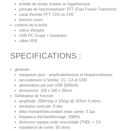
échelle de temps linéaire ou logarithmique
principe de fonctionnement: FFT (Fast Fourier Transform)
canal d'entrée FFT: CH1 ou CH2
fonction zoom
contenu de la boîte:
notice d'emploi
USB PC Scope + Generator
câble USB
SPECIFICATIONS :
générale:
marqueurs pour : amplitude/tension et fréquence/temps
raccordement à l'entrée: CC, CA et GND
alimentation par port USB (500mA)
dimensions: 100 x 100 x 35mm
Générateur de fonction:
amplitude: 200mVpp à 10Vpp @ 1KHz// 0 ohms
résolution verticale: 8 bits
délai montant/descendant onde carrée: 0.3µs
fréquence d'échantillonnage: 25MHz
distorsion typique onde sinusoïdale (THD): < 1%
impédance de sortie: 50 ohms