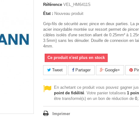
Référence
VEL_HM6411S
État :
Nouveau produit
Grip-fils de sécurité avec pince en deux parties. La p
acier inoxydable montée sur ressort permet de pince
câbles isolés d'une section allant de 0.25mm² à 1.2
3.5mm) sans les dénuder. Douille de connexion en la
4mm.
Ce produit n'est plus en stock
Tweet
Partager
Google+
Pin
En achetant ce produit vous pouvez gagner ju
point de fidélité
. Votre panier totalisera
1
poin
être transformé(s) en un bon de réduction de
0,
Imprimer