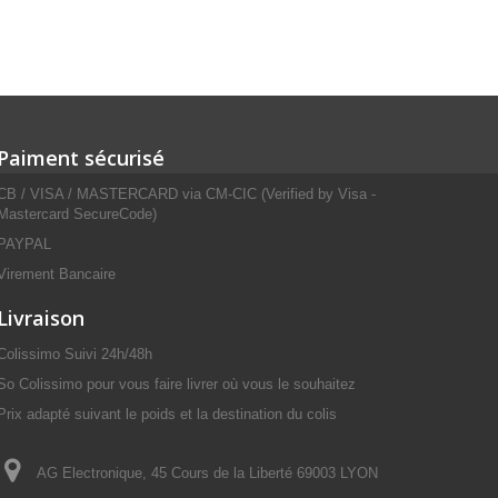
Paiment sécurisé
CB / VISA / MASTERCARD via CM-CIC (Verified by Visa -
Mastercard SecureCode)
PAYPAL
Virement Bancaire
Livraison
Colissimo Suivi 24h/48h
So Colissimo pour vous faire livrer où vous le souhaitez
Prix adapté suivant le poids et la destination du colis
AG Electronique, 45 Cours de la Liberté 69003 LYON