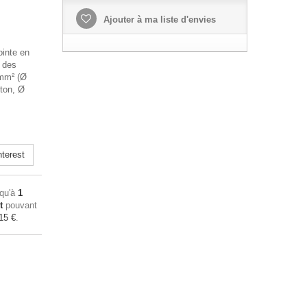
Ajouter à ma liste d'envies
ointe en
r des
5mm² (Ø
iton, Ø
terest
squ'à
1
t
pouvant
15 €
.