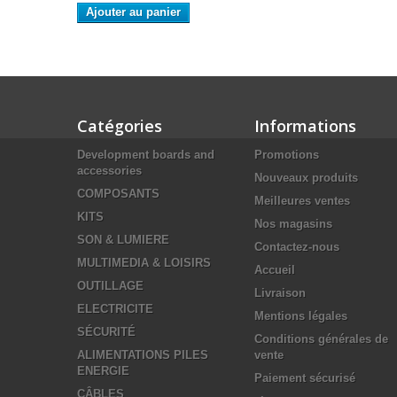
Ajouter au panier
Catégories
Informations
Development boards and
Promotions
accessories
Nouveaux produits
COMPOSANTS
Meilleures ventes
KITS
Nos magasins
SON & LUMIERE
Contactez-nous
MULTIMEDIA & LOISIRS
Accueil
OUTILLAGE
Livraison
ELECTRICITE
Mentions légales
SÉCURITÉ
Conditions générales de
ALIMENTATIONS PILES
vente
ENERGIE
Paiement sécurisé
CÂBLES