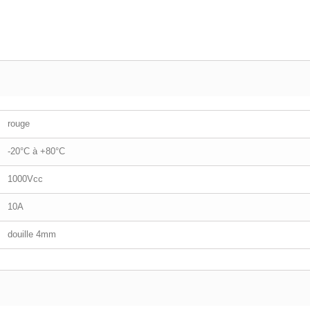
rouge
-20°C à +80°C
1000Vcc
10A
douille 4mm