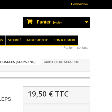
Connexion
Panier
(vide)
RS
SÉCURITÉ
IMPRESSION 3D
SON & LUMIERE
Panier
contact
S ISOLES (KLEPS 2700)
GRIP-FILS DE SECURITE
19,50 €
TTC
LEPS