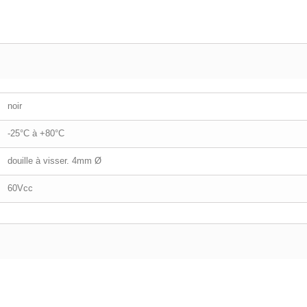
noir
-25°C à +80°C
douille à visser. 4mm Ø
60Vcc