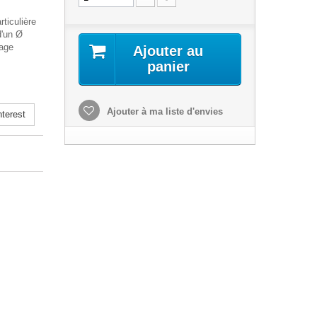
rticulière
d'un Ø
rage
Ajouter au
panier
Ajouter à ma liste d'envies
terest