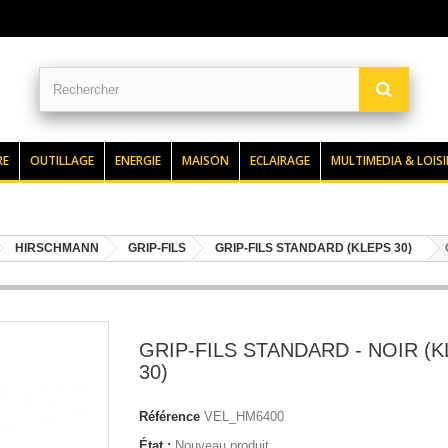
RE
OUTILLAGE
ENERGIE
MAISON
ECLAIRAGE
MULTIMEDIA & LOISI
HIRSCHMANN
GRIP-FILS
GRIP-FILS STANDARD (KLEPS 30)
GRIP-FILS STANDARD - NOIR (
30)
Référence
VEL_HM6400
État :
Nouveau produit