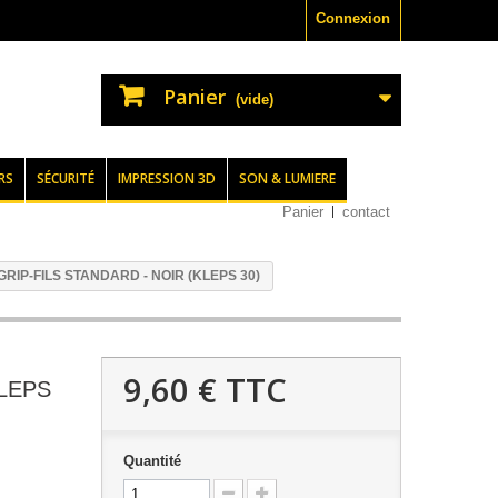
Connexion
Panier
(vide)
RS
SÉCURITÉ
IMPRESSION 3D
SON & LUMIERE
Panier
contact
GRIP-FILS STANDARD - NOIR (KLEPS 30)
9,60 €
TTC
KLEPS
Quantité