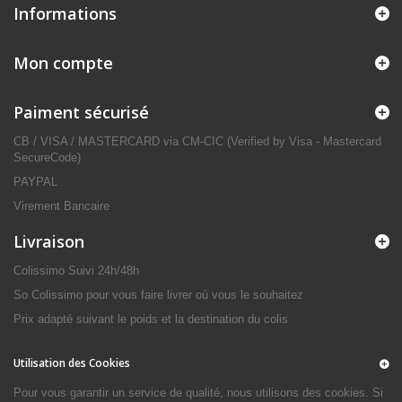
Informations
Mon compte
Paiment sécurisé
CB / VISA / MASTERCARD via CM-CIC (Verified by Visa - Mastercard
SecureCode)
PAYPAL
Virement Bancaire
Livraison
Colissimo Suivi 24h/48h
So Colissimo pour vous faire livrer où vous le souhaitez
Prix adapté suivant le poids et la destination du colis
Utilisation des Cookies
Pour vous garantir un service de qualité, nous utilisons des cookies. Si