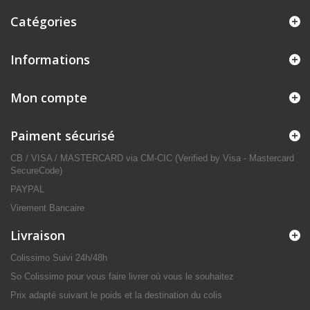
Catégories
Informations
Mon compte
Paiment sécurisé
CB / VISA / MASTERCARD via CM-CIC (Verified by Visa - Mastercard
SecureCode)
PAYPAL
Virement Bancaire
Livraison
Colissimo Suivi 24h/48h
So Colissimo pour vous faire livrer où vous le souhaitez
Prix adapté suivant le poids et la destination du colis