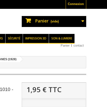
Connexion
Panier
(vide)
RS
SÉCURITÉ
IMPRESSION 3D
SON & LUMIERE
Panier
contact
NES (1928)
1,95 €
TTC
010 -