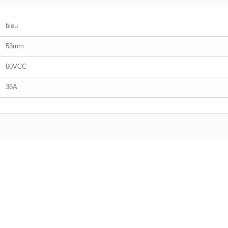
bleu
53mm
60VCC
36A