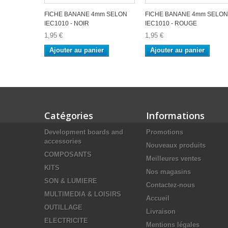
FICHE BANANE 4mm SELON
FICHE BANANE 4mm SELON
IEC1010 - NOIR
IEC1010 - ROUGE
1,95 €
1,95 €
Ajouter au panier
Ajouter au panier
Catégories
Informations
Development boards and
Promotions
accessories
Nouveaux produits
COMPOSANTS
Meilleures ventes
KITS
Nos magasins
SON & LUMIERE
Contactez-nous
MULTIMEDIA & LOISIRS
Accueil
OUTILLAGE
Livraison
ELECTRICITE
Mentions légales