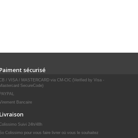
Paiment sécurisé
CB / VISA / MASTERCARD via CM-CIC (Verified by Visa -
Mastercard SecureCode)
PAYPAL
Virement Bancaire
Livraison
Colissimo Suivi 24h/48h
So Colissimo pour vous faire livrer où vous le souhaitez