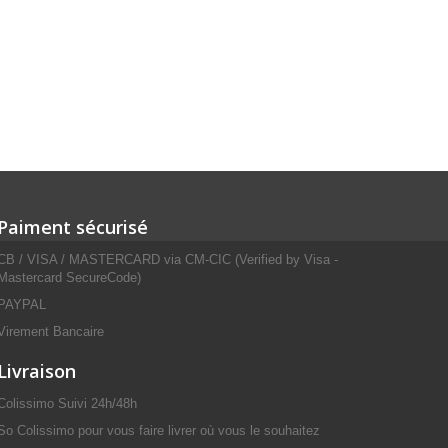
Paiment sécurisé
CB / VISA / MASTERCARD via CM-CIC (Verified by Visa -
Mastercard SecureCode)
PAYPAL
Virement Bancaire
Livraison
Colissimo Suivi 24h/48h
So Colissimo pour vous faire livrer où vous le souhaitez