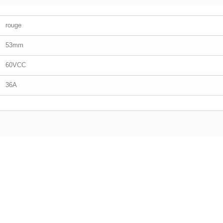
rouge
53mm
60VCC
36A