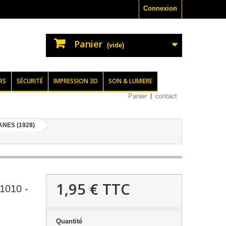
Connexion
Panier
(vide)
RS
SÉCURITÉ
IMPRESSION 3D
SON & LUMIERE
Panier
contact
NES (1928)
1,95 €
TTC
010 -
Quantité