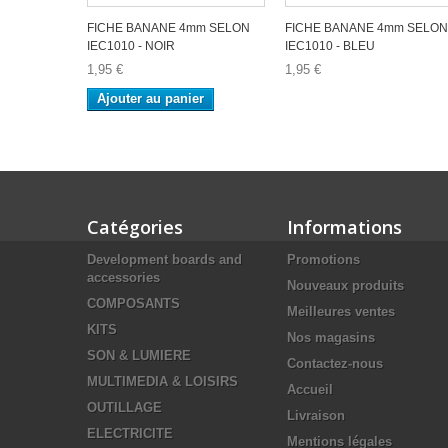
FICHE BANANE 4mm SELON
FICHE BANANE 4mm SELON
IEC1010 - NOIR
IEC1010 - BLEU
1,95 €
1,95 €
Ajouter au panier
Catégories
Informations
Development boards and
Promotions
accessories
Nouveaux produits
COMPOSANTS
Meilleures ventes
KITS
Nos magasins
SON & LUMIERE
Contactez-nous
MULTIMEDIA & LOISIRS
Accueil
OUTILLAGE
Livraison
ELECTRICITE
Mentions légales