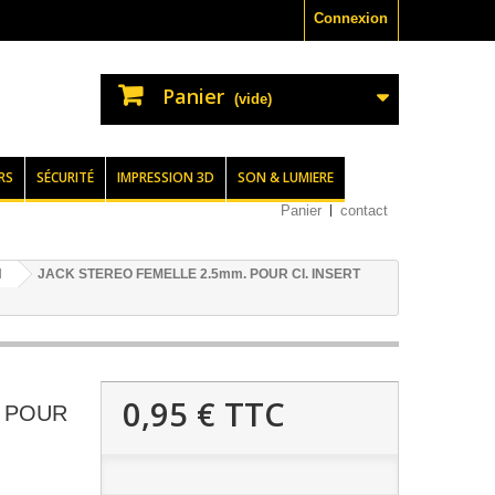
Connexion
Panier
(vide)
RS
SÉCURITÉ
IMPRESSION 3D
SON & LUMIERE
Panier
contact
I
JACK STEREO FEMELLE 2.5mm. POUR CI. INSERT
0,95 €
TTC
. POUR