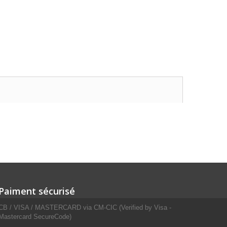
Paiment sécurisé
CB / VISA / MASTERCARD via CM-CIC (Verified by Visa -
Mastercard SecureCode)