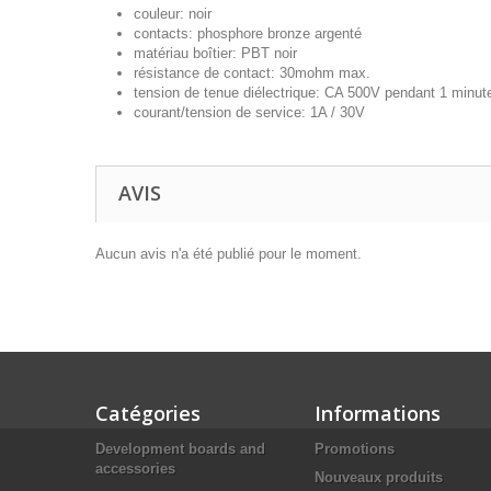
couleur: noir
contacts: phosphore bronze argenté
matériau boîtier: PBT noir
résistance de contact: 30mohm max.
tension de tenue diélectrique: CA 500V pendant 1 minut
courant/tension de service: 1A / 30V
AVIS
Aucun avis n'a été publié pour le moment.
Catégories
Informations
Development boards and
Promotions
accessories
Nouveaux produits