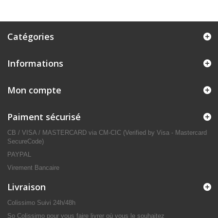
Catégories
Informations
Mon compte
Paiment sécurisé
CB / VISA / MASTERCARD via CM-CIC (Verified by Visa - Mastercard
SecureCode)
PAYPAL
Virement Bancaire
Livraison
Colissimo Suivi 24h/48h
So Colissimo pour vous faire livrer où vous le souhaitez