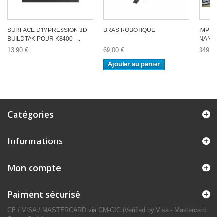
SURFACE D'IMPRESSION 3D
BRAS ROBOTIQUE
IMPRI
BUILDTAK POUR K8400 -...
NANO
13,90 €
69,00 €
349,0
Ajouter au panier
Catégories
Informations
Mon compte
Paiment sécurisé
CB / VISA / MASTERCARD via CM-CIC (Verified by Visa - Mastercard