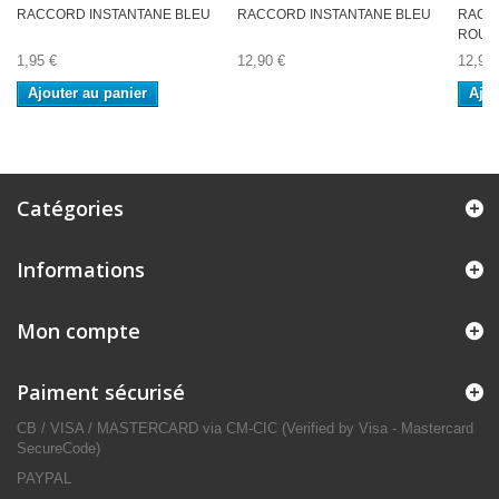
RACCORD INSTANTANE BLEU
RACCORD INSTANTANE BLEU
RACC
ROUG
1,95 €
12,90 €
12,90 
Ajouter au panier
Ajou
Catégories
Informations
Mon compte
Paiment sécurisé
CB / VISA / MASTERCARD via CM-CIC (Verified by Visa - Mastercard
SecureCode)
PAYPAL