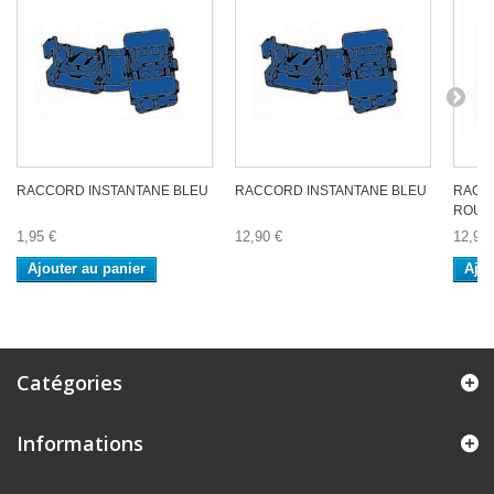
RACCORD INSTANTANE BLEU
RACCORD INSTANTANE BLEU
RACC
ROUG
1,95 €
12,90 €
12,90 
Ajouter au panier
Ajou
Catégories
Informations