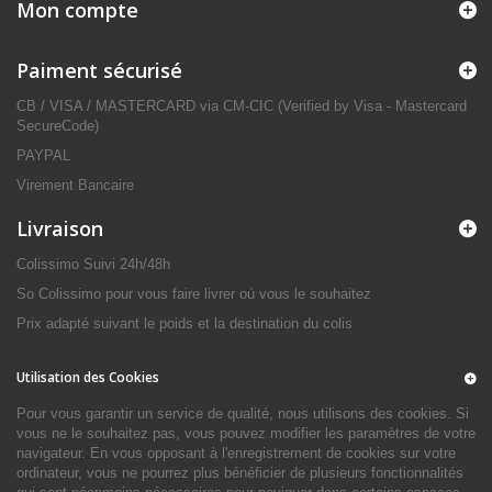
Mon compte
Paiment sécurisé
CB / VISA / MASTERCARD via CM-CIC (Verified by Visa - Mastercard
SecureCode)
PAYPAL
Virement Bancaire
Livraison
Colissimo Suivi 24h/48h
So Colissimo pour vous faire livrer où vous le souhaitez
Prix adapté suivant le poids et la destination du colis
Utilisation des Cookies
Pour vous garantir un service de qualité, nous utilisons des cookies. Si
vous ne le souhaitez pas, vous pouvez modifier les paramètres de votre
navigateur. En vous opposant à l'enregistrement de cookies sur votre
ordinateur, vous ne pourrez plus bénéficier de plusieurs fonctionnalités