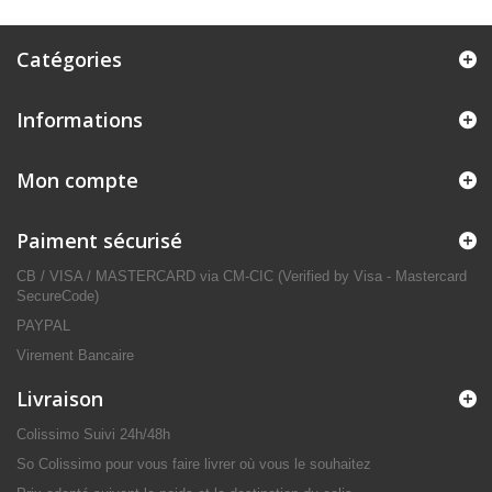
Catégories
Informations
Mon compte
Paiment sécurisé
CB / VISA / MASTERCARD via CM-CIC (Verified by Visa - Mastercard
SecureCode)
PAYPAL
Virement Bancaire
Livraison
Colissimo Suivi 24h/48h
So Colissimo pour vous faire livrer où vous le souhaitez