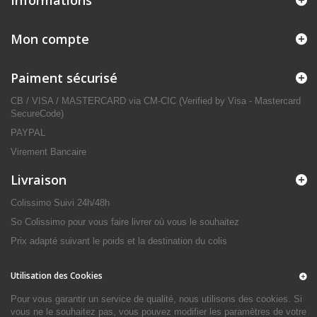
Informations
Mon compte
Paiment sécurisé
CB / VISA / MASTERCARD via CM-CIC (Verified by Visa - Mastercard
SecureCode)
PAYPAL
Virement Bancaire
Livraison
Colissimo Suivi 24h/48h
So Colissimo pour vous faire livrer où vous le souhaitez
Prix adapté suivant le poids et la destination du colis
Utilisation des Cookies
Pour vous garantir un service de qualité, nous utilisons des cookies. Si
vous ne le souhaitez pas, vous pouvez modifier les paramètres de votre