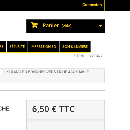
Connexion
Panier
(vide)
RS
SÉCURITÉ
IMPRESSION 3D
SON & LUMIERE
Panier
contact
XLR MALE 3 BROCHES VERS FICHE JACK MALE
6,50 €
TTC
CHE