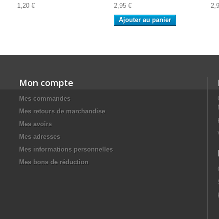
1,20 €
2,95 €
2,
Ajouter au panier
Mon compte
Mes commandes
Mes retours de marchandise
Mes avoirs
Mes adresses
Mes informations personnelles
Mes bons de réduction