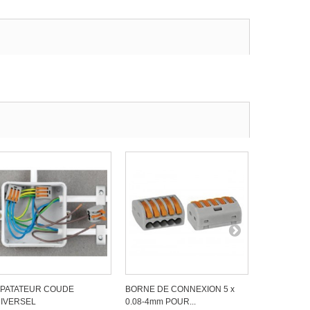
PATATEUR COUDE
BORNE DE CONNEXION 5 x
BORNE DE 
IVERSEL
0.08-4mm POUR...
0.08-4mm P