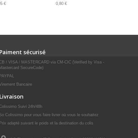
95 €
0,80 €
5,99 €
Paiment sécurisé
CB / VISA / MASTERCARD via CM-CIC (Verified by Visa -
Mastercard SecureCode)
PAYPAL
Virement Bancaire
Livraison
Colissimo Suivi 24h/48h
So Colissimo pour vous faire livrer où vous le souhaitez
Prix adapté suivant le poids et la destination du colis