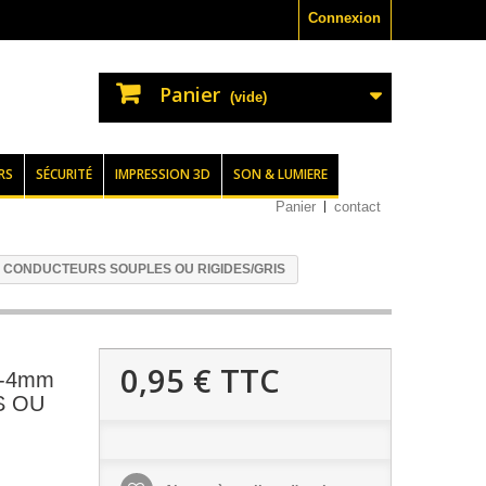
Connexion
Panier
(vide)
RS
SÉCURITÉ
IMPRESSION 3D
SON & LUMIERE
Panier
contact
R CONDUCTEURS SOUPLES OU RIGIDES/GRIS
0,95 €
TTC
8-4mm
S OU