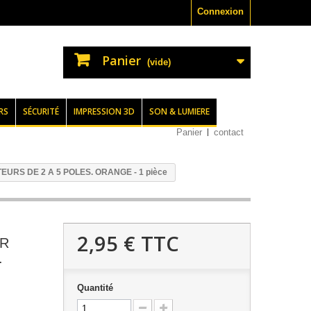
Connexion
Panier
(vide)
RS
SÉCURITÉ
IMPRESSION 3D
SON & LUMIERE
Panier
contact
RS DE 2 A 5 POLES. ORANGE - 1 pièce
2,95 €
TTC
UR
.
Quantité