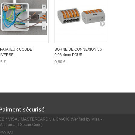
PATATEUR COUDE
BORNE DE CONNEXION 5 x
BORNE DE 
IVERSEL
0.08-4mm POUR...
0.08-4mm P
95 €
0,80 €
5,99 €
Paiment sécurisé
CB / VISA / MASTERCARD via CM-CIC (Verified by Visa -
Mastercard SecureCode)
PAYPAL