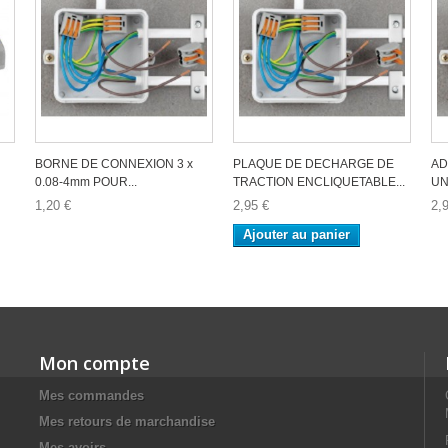
BORNE DE CONNEXION 3 x
PLAQUE DE DECHARGE DE
AD
0.08-4mm POUR...
TRACTION ENCLIQUETABLE...
UN
1,20 €
2,95 €
2,
Ajouter au panier
Mon compte
Mes commandes
Mes retours de marchandise
Mes avoirs