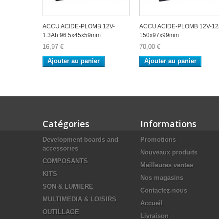
ACCU ACIDE-PLOMB 12V-
ACCU ACIDE-PLOMB 12V-12
1.3Ah 96.5x45x59mm
150x97x99mm
16,97 €
70,00 €
Ajouter au panier
Ajouter au panier
Catégories
Informations
Development boards and
Promotions
accessories
Nouveaux produits
COMPOSANTS
Meilleures ventes
KITS
Nos magasins
SON & LUMIERE
Contactez-nous
MULTIMEDIA & LOISIRS
Accueil
OUTILLAGE
Livraison