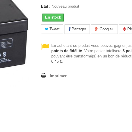
État :
Nouveau produit
En stock
Tweet
Partager
Google+
Pin
En achetant ce produit vous pouvez gagner ju
points de fidélité
. Votre panier totalisera
3
poi
pouvant être transformé(s) en un bon de réduct
0,45 €
.
Imprimer