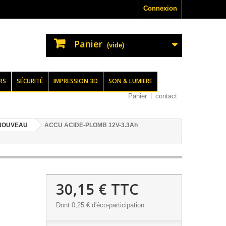
Connexion
Panier
(vide)
RS
SÉCURITÉ
IMPRESSION 3D
SON & LUMIERE
Panier
contact
 NOUVEAU
ACCU ACIDE-PLOMB 12V-3.3Ah
30,15 €
TTC
Dont
0,25 €
d'éco-participation