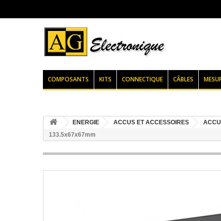
COMPOSANTS
KITS
CONNECTIQUE
CÂBLES
MESU
ENERGIE
ACCUS ET ACCESSOIRES
ACCU
133.5x67x67mm