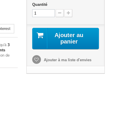
Quantité
terest
Ajouter au
panier
squ'à
3
nts
ion de
Ajouter à ma liste d'envies