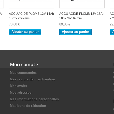
Ah
ACCU ACIDE-PLOMB 12V-14Ah
ACCU ACIDE-PLOMB 12V-18Ah
AC
150x97x99mm
180x76x167mm
2.
70,00 €
89,85 €
22
Ajouter au panier
Ajouter au panier
A
Mon compte
Mes commandes
Mes retours de marchandise
Mes avoirs
Mes adresses
Mes informations personnelles
Mes bons de réduction