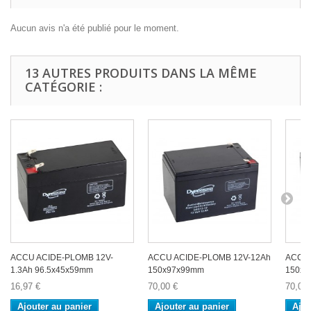
Aucun avis n'a été publié pour le moment.
13 AUTRES PRODUITS DANS LA MÊME
CATÉGORIE :
ACCU ACIDE-PLOMB 12V-
ACCU ACIDE-PLOMB 12V-12Ah
ACCU 
1.3Ah 96.5x45x59mm
150x97x99mm
150x9
16,97 €
70,00 €
70,00 
Ajouter au panier
Ajouter au panier
Ajou