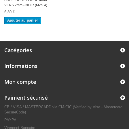
ADAPTATEUR FICHE 4mm
VERS 2mm - NOIR (MZS 4)
6,80 €
Ajouter au panier
Catégories
Informations
Mon compte
Paiment sécurisé
CB / VISA / MASTERCARD via CM-CIC (Verified by Visa - Mastercard
SecureCode)
PAYPAL
Virement Bancaire