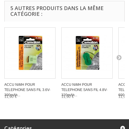
5 AUTRES PRODUITS DANS LA MÊME
CATÉGORIE :
ACCU NiMH POUR
ACCU NiMH POUR
ACCU
TELEPHONE SANS FIL 3.6V-
TELEPHONE SANS FIL 4.8V-
TELEP
300mAh...
320mAh...
600mAh
11,90 €
11,90 €
11,90 
Catégories