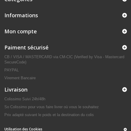
Informations
Mon compte
Paiment sécurisé
CB / VISA / MASTERCARD via CM-CIC (Verified by Visa - Mastercard
SecureCode)
PAYPAL
Virement Bancaire
Livraison
Colissimo Suivi 24h/48h
So Colissimo pour vous faire livrer où vous le souhaitez
Prix adapté suivant le poids et la destination du colis
Utilisation des Cookies