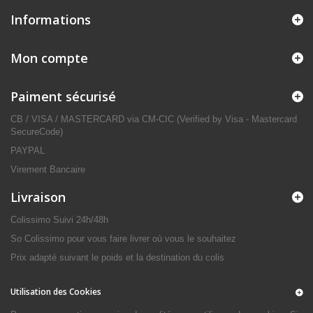
Informations
Mon compte
Paiment sécurisé
CB / VISA / MASTERCARD via CM-CIC (Verified by Visa - Mastercard
SecureCode)
PAYPAL
Virement Bancaire
Livraison
Colissimo Suivi 24h/48h
So Colissimo pour vous faire livrer où vous le souhaitez
Prix adapté suivant le poids et la destination du colis
Utilisation des Cookies