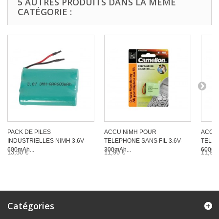
5 AUTRES PRODUITS DANS LA MÊME
CATÉGORIE :
PACK DE PILES
ACCU NiMH POUR
ACCU
INDUSTRIELLES NiMH 3.6V-
TELEPHONE SANS FIL 3.6V-
TELEP
600mAh...
300mAh...
600mAh
13,50 €
11,90 €
11,90 
Catégories