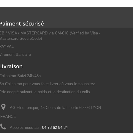
Paiment sécurisé
CB / VISA / MASTERCARD via CM-CIC (Verified by Visa -
Mastercard SecureCode)
PAYPAL
Virement Bancaire
Livraison
Colissimo Suivi 24h/48h
So Colissimo pour vous faire livrer où vous le souhaitez
Prix adapté suivant le poids et la destination du colis
AG Electronique, 45 Cours de la Liberté 69003 LYON
FRANCE
Appelez-nous au :
04 78 62 94 34