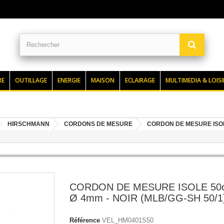
RE
OUTILLAGE
ENERGIE
MAISON
ECLAIRAGE
MULTIMEDIA & LOISI
HIRSCHMANN
CORDONS DE MESURE
CORDON DE MESURE ISOLE
CORDON DE MESURE ISOLE 50c
Ø 4mm - NOIR (MLB/GG-SH 50/1
Référence
VEL_HM0401S50