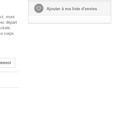
Ajouter à ma liste d'envies
ct, muni
vec départ
ickelé.
 Le corps
terest