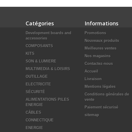
Catégories
Informations
Development boards and
Promotions
accessories
Nouveaux produits
COMPOSANTS
Meilleures ventes
KITS
Nos magasins
SON & LUMIERE
Contactez-nous
MULTIMEDIA & LOISIRS
Accueil
OUTILLAGE
Livraison
ELECTRICITE
Mentions légales
SÉCURITÉ
Conditions générales de
ALIMENTATIONS PILES
vente
ENERGIE
Paiement sécurisé
CÂBLES
sitemap
CONNECTIQUE
ENERGIE