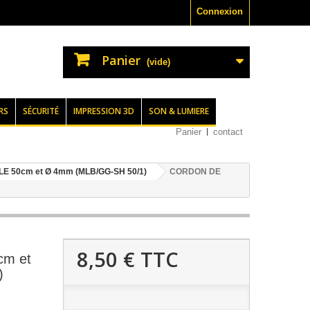
Connexion
Panier
(vide)
RS
SÉCURITÉ
IMPRESSION 3D
SON & LUMIERE
Panier
contact
 50cm et Ø 4mm (MLB/GG-SH 50/1)
CORDON DE
8,50 €
TTC
m et
)