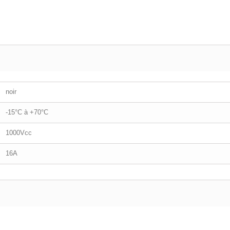
noir
-15°C à +70°C
1000Vcc
16A