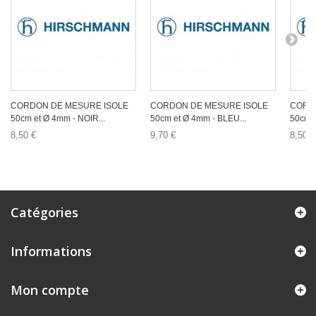
CORDON DE MESURE ISOLE
CORDON DE MESURE ISOLE
CORD
50cm et Ø 4mm - NOIR...
50cm et Ø 4mm - BLEU...
50cm e
8,50 €
9,70 €
8,50 €
Catégories
Informations
Mon compte