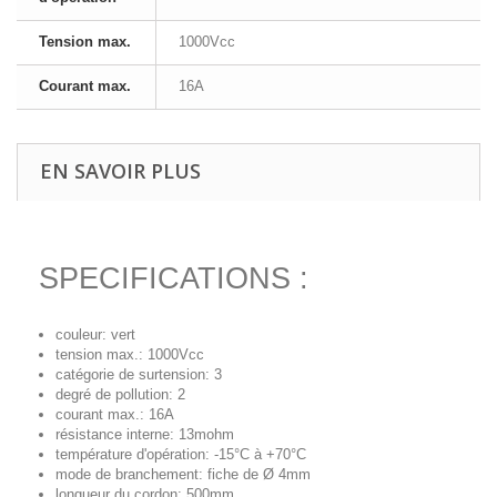
Tension max.
1000Vcc
Courant max.
16A
EN SAVOIR PLUS
SPECIFICATIONS :
couleur: vert
tension max.: 1000Vcc
catégorie de surtension: 3
degré de pollution: 2
courant max.: 16A
résistance interne: 13mohm
température d'opération: -15°C à +70°C
mode de branchement: fiche de Ø 4mm
longueur du cordon: 500mm