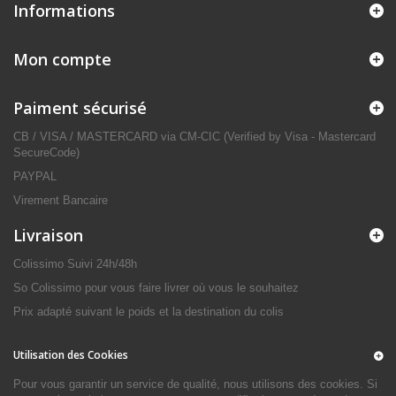
Informations
Mon compte
Paiment sécurisé
CB / VISA / MASTERCARD via CM-CIC (Verified by Visa - Mastercard
SecureCode)
PAYPAL
Virement Bancaire
Livraison
Colissimo Suivi 24h/48h
So Colissimo pour vous faire livrer où vous le souhaitez
Prix adapté suivant le poids et la destination du colis
Utilisation des Cookies
Pour vous garantir un service de qualité, nous utilisons des cookies. Si