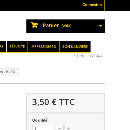
Connexion
Panier
(vide)
RS
SÉCURITÉ
IMPRESSION 3D
SON & LUMIERE
Panier
contact
m - BLEU
3,50 €
TTC
Quantité