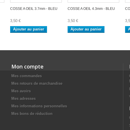
COSSE A OEIL 3.7mm - BLEU
COSSE A OEIL 4.3mm - BLEU
CO
3,50 €
3,50 €
3,
Ajouter au panier
Ajouter au panier
A
Mon compte
Mes commandes
Mes retours de marchandise
Mes avoirs
Mes adresses
Mes informations personnelles
Mes bons de réduction