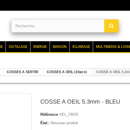
RE
OUTILLAGE
ENERGIE
MAISON
ECLAIRAGE
MULTIMEDIA & LOISI
COSSES A SERTIR
COSSES A OEIL (10pcs)
COSSE A OEIL 5.3m
COSSE A OEIL 5.3mm - BLEU
Référence
VEL_FBO5
État :
Nouveau produit