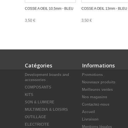
COSSE A OEIL 10.5mm - BLEU
COSSE A OEIL 13mm - BLEU
3,50 €
3,50 €
Catégories
Informations
Development boards and
Promotions
accessories
Nouveaux produits
COMPOSANTS
Meilleures ventes
KITS
Nos magasins
SON & LUMIERE
Contactez-nous
MULTIMEDIA & LOISIRS
Accueil
OUTILLAGE
Livraison
ELECTRICITE
Mentions légales