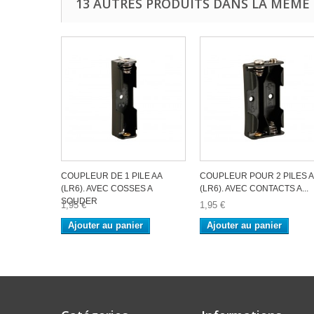
13 AUTRES PRODUITS DANS LA MÊME 
COUPLEUR DE 1 PILE AA
COUPLEUR POUR 2 PILES A
(LR6). AVEC COSSES A
(LR6). AVEC CONTACTS A...
SOUDER
1,95 €
1,95 €
Ajouter au panier
Ajouter au panier