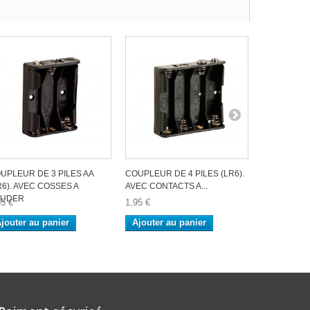
UPLEUR DE 3 PILES AA
COUPLEUR DE 4 PILES (LR6).
COUPLEUR 
R6). AVEC COSSES A
AVEC CONTACTS A...
(AVEC CONN
OUDER
95 €
1,95 €
4,95 €
jouter au panier
Ajouter au panier
Ajouter a