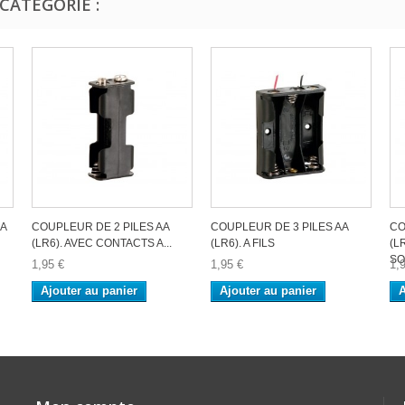
CATÉGORIE :
A
COUPLEUR DE 2 PILES AA
COUPLEUR DE 3 PILES AA
CO
(LR6). AVEC CONTACTS A...
(LR6). A FILS
(L
S
1,95 €
1,95 €
1,
Ajouter au panier
Ajouter au panier
A