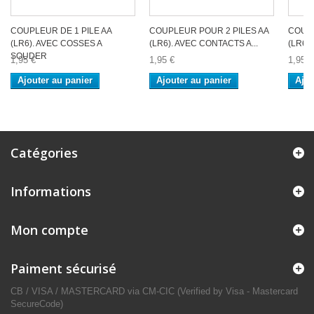
COUPLEUR DE 1 PILE AA
COUPLEUR POUR 2 PILES AA
COUPL
(LR6). AVEC COSSES A
(LR6). AVEC CONTACTS A...
(LR6)
SOUDER
1,95 €
1,95 €
1,95 €
Ajouter au panier
Ajouter au panier
Ajou
Catégories
Informations
Mon compte
Paiment sécurisé
CB / VISA / MASTERCARD via CM-CIC (Verified by Visa - Mastercard
SecureCode)