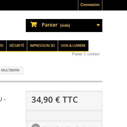
Connexion
Panier
(vide)
RS
SÉCURITÉ
IMPRESSION 3D
SON & LUMIERE
Panier
contact
- MULTIBRIN
34,90 €
TTC
 -