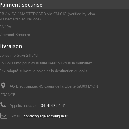
Paiment sécurisé
CB / VISA / MASTERCARD via CM-CIC (Verified by Visa -
Mastercard SecureCode)
PAYPAL
Virement Bancaire
Livraison
Colissimo Suivi 24h/48h
So Colissimo pour vous faire livrer où vous le souhaitez
Prix adapté suivant le poids et la destination du colis
AG Electronique, 45 Cours de la Liberté 69003 LYON
FRANCE
Appelez-nous au :
04 78 62 94 34
E-mail :
contact@agelectronique.fr