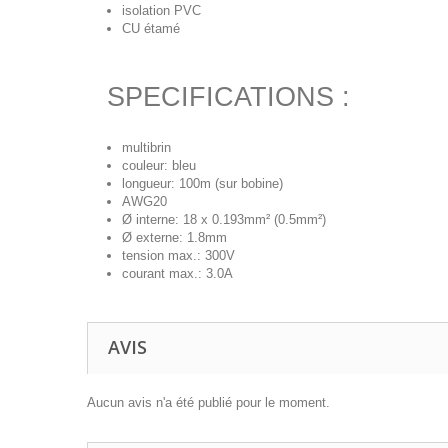
isolation PVC
CU étamé
SPECIFICATIONS :
multibrin
couleur: bleu
longueur: 100m (sur bobine)
AWG20
Ø interne: 18 x 0.193mm² (0.5mm²)
Ø externe: 1.8mm
tension max.: 300V
courant max.: 3.0A
AVIS
Aucun avis n'a été publié pour le moment.