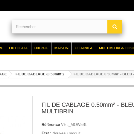
RE
OUTILLAGE
ENERGIE
MAISON
ECLAIRAGE
MULTIMEDIA & LOISI
LAGE
FIL DE CABLAGE (0.50mm²)
FIL DE CABLAGE 0.50mm² - BLEU 
FIL DE CABLAGE 0.50mm² - BLEU
MULTIBRIN
Référence
VEL_MOW5BL
État :
Nouveau produit