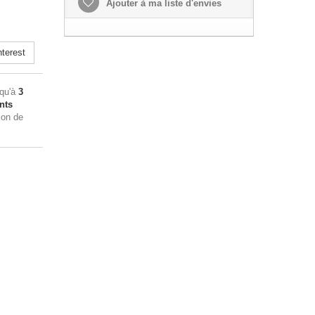
Ajouter à ma liste d'envies
terest
squ'à
3
nts
ion de