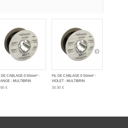
L DE CABLAGE 0.50mm² -
FIL DE CABLAGE 0.50mm² -
FIL DE CAB
ANGE - MULTIBRIN
VIOLET - MULTIBRIN
BLANC - MU
,90 €
34,90 €
34,90 €