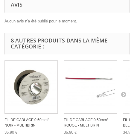
AVIS
Aucun avis n'a été publié pour le moment.
8 AUTRES PRODUITS DANS LA MÊME
CATÉGORIE :
FIL DE CABLAGE 0.50mm² -
FIL DE CABLAGE 0.50mm² -
FIL D
NOIR - MULTIBRIN
ROUGE - MULTIBRIN
BLEU 
36,90 €
36,90 €
34,90 