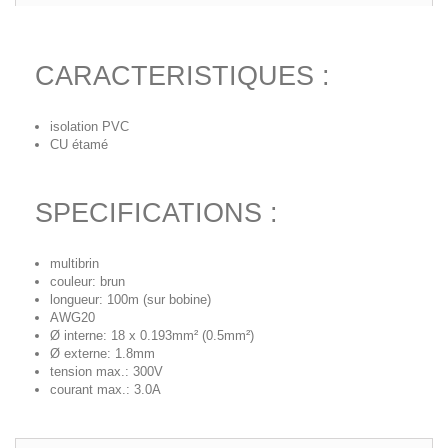
CARACTERISTIQUES :
isolation PVC
CU étamé
SPECIFICATIONS :
multibrin
couleur: brun
longueur: 100m (sur bobine)
AWG20
Ø interne: 18 x 0.193mm² (0.5mm²)
Ø externe: 1.8mm
tension max.: 300V
courant max.: 3.0A