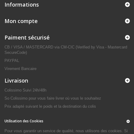
Informations
Mon compte
Paiment sécurisé
CB / VISA / MASTERCARD via CM-CIC (Verified by Visa - Mastercard
SecureCode)
PAYPAL
Virement Bancaire
Livraison
Colissimo Suivi 24h/48h
So Colissimo pour vous faire livrer où vous le souhaitez
Prix adapté suivant le poids et la destination du colis
Utilisation des Cookies
Pour vous garantir un service de qualité, nous utilisons des cookies. Si