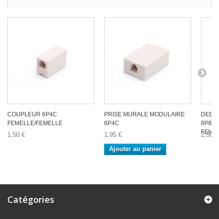
COUPLEUR 6P4C
PRISE MURALE MODULAIRE
DEDO
FEMELLE/FEMELLE
6P4C
8P8C 
FEME
1,50 €
1,95 €
2,50 €
Ajouter au panier
Catégories